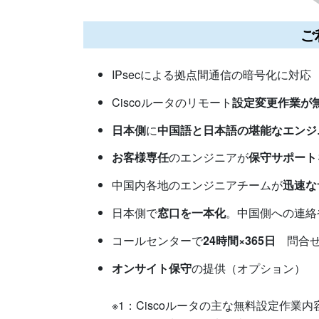
ご
IPsecによる拠点間通信の暗号化に対応
Ciscoルータのリモート
設定変更作業が
日本側
に
中国語と日本語の堪能なエンジ
お客様専任
のエンジニアが
保守サポート
中国内各地のエンジニアチームが
迅速な
日本側で
窓口を一本化
。中国側への連絡
コールセンターで
24時間×365日
問合せ
オンサイト保守
の提供（オプション）
※1：Ciscoルータの主な無料設定作業内