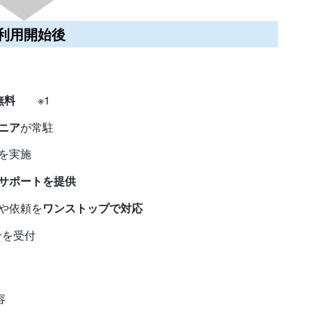
利用開始後
無料
※1
ニア
が常駐
を実施
サポートを提供
や依頼を
ワンストップで対応
を受付
容