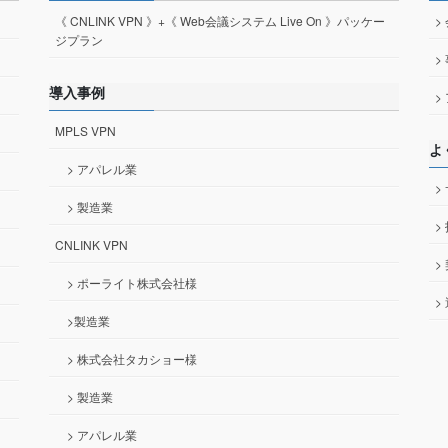
《 CNLINK VPN 》+《 Web会議システム Live On 》パッケー
>
ジプラン
>
導入事例
>
MPLS VPN
よ
> アパレル業
>
> 製造業
>
CNLINK VPN
>
> ポーライト株式会社様
>
>製造業
> 株式会社タカショー様
> 製造業
> アパレル業