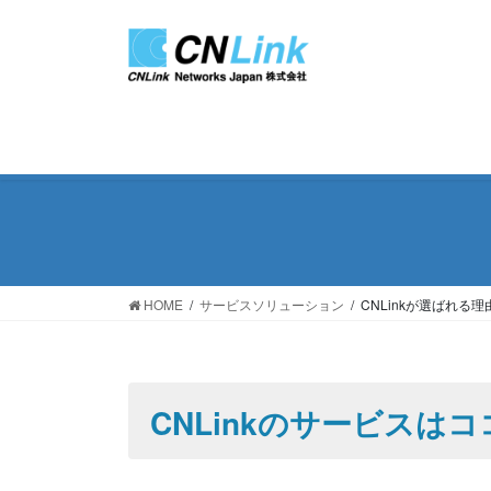
コ
ナ
ン
ビ
テ
ゲ
ン
ー
ツ
シ
に
ョ
移
ン
動
に
移
動
HOME
サービスソリューション
CNLinkが選ばれる理
CNLinkのサービスは