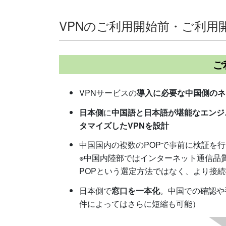
VPNのご利用開始前・ご利用
ご
VPNサービスの
導入に必要な中国側のネ
日本側
に
中国語と日本語が堪能なエンジ
タマイズしたVPNを設計
中国国内の複数のPOPで事前に検証を
※中国内陸部ではインターネット通信品質
POPという選定方法ではなく、より接続
日本側で
窓口を一本化
。中国での確認や
件によってはさらに短縮も可能）