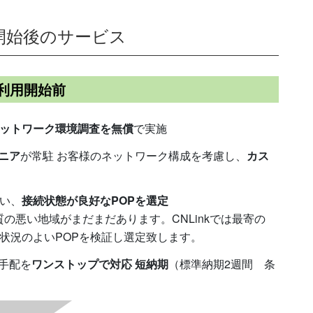
開始後のサービス
利用開始前
ットワーク環境調査を無償
で実施
ニア
が常駐 お客様のネットワーク構成を考慮し、
カス
行い、
接続状態が良好なPOPを選定
の悪い地域がまだまだあります。CNLinkでは最寄の
状況のよいPOPを検証し選定致します。
手配を
ワンストップで対応
短納期
（標準納期2週間 条