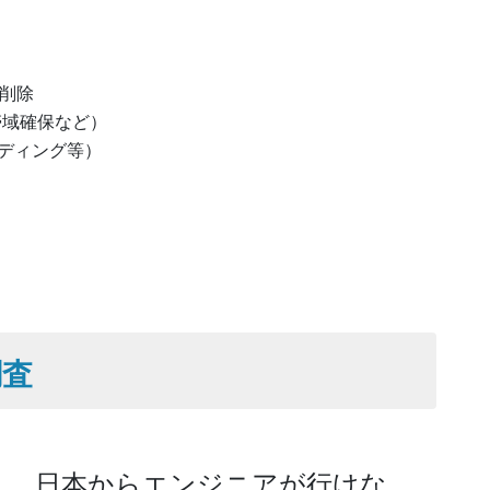
、削除
帯域確保など）
ディング等）
調査
・、日本からエンジニアが行けな