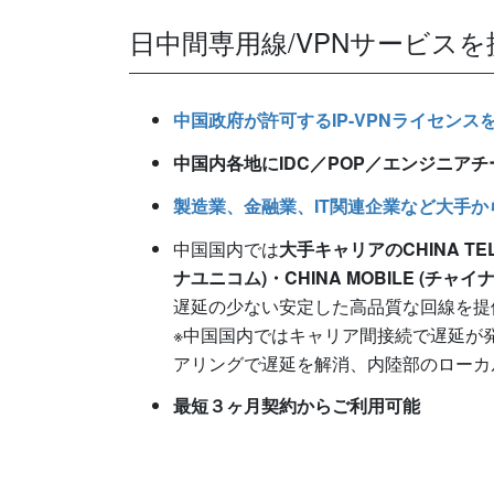
日中間専用線/VPNサービス
中国政府が許可するIP-VPNライセンス
中国内各地にIDC／POP／エンジニア
製造業、金融業、IT関連企業など大手
中国国内では
大手キャリアのCHINA TEL
ナユニコム)・CHINA MOBILE (チ
遅延の少ない安定した高品質な回線を提
※中国国内ではキャリア間接続で遅延が発
アリングで遅延を解消、内陸部のローカ
最短３ヶ月契約からご利用可能