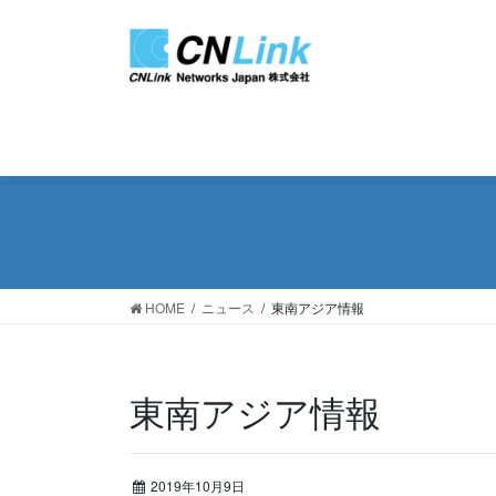
コ
ナ
ン
ビ
テ
ゲ
ン
ー
ツ
シ
に
ョ
移
ン
動
に
移
動
HOME
ニュース
東南アジア情報
東南アジア情報
2019年10月9日