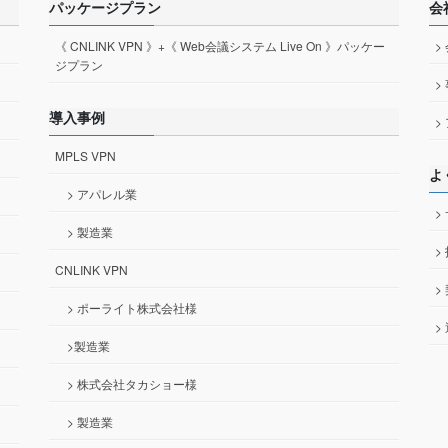
パッケージプラン
会
《 CNLINK VPN 》+《 Web会議システム Live On 》パッケー
>
ジプラン
>
導入事例
>
MPLS VPN
よ
> アパレル業
>
> 製造業
>
CNLINK VPN
>
> ポーライト株式会社様
>
>製造業
> 株式会社タカショー様
> 製造業