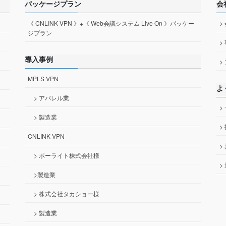
パッケージプラン
会
《 CNLINK VPN 》+《 Web会議システム Live On 》パッケー
>
ジプラン
>
導入事例
>
MPLS VPN
よ
> アパレル業
>
> 製造業
>
CNLINK VPN
>
> ポーライト株式会社様
>
>製造業
> 株式会社タカショー様
> 製造業