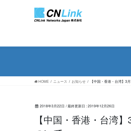
コ
ナ
ン
ビ
テ
ゲ
ン
ー
ツ
シ
に
ョ
移
ン
動
に
移
動
HOME
ニュース
お知らせ
【中国・香港・台湾】3月
2018年3月22日
/ 最終更新日 :
2019年12月26日
【中国・香港・台湾】