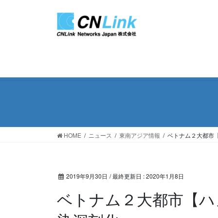
コ
ナ
ン
ビ
テ
ゲ
ン
ー
ツ
シ
に
ョ
移
ン
動
に
移
動
HOME
ニュース
東南アジア情報
ベトナム２大都市
2019年9月30日
/ 最終更新日 :
2020年1月8日
ベトナム２大都市【ハ