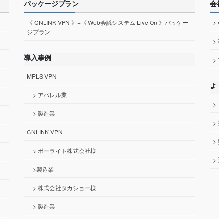
パッケージプラン
会
《 CNLINK VPN 》+《 Web会議システム Live On 》パッケー
>
ジプラン
>
導入事例
>
MPLS VPN
よ
> アパレル業
>
> 製造業
>
CNLINK VPN
>
> ポーライト株式会社様
>
>製造業
> 株式会社タカショー様
> 製造業