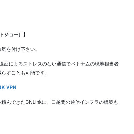
［ベトジョー］】
お気を付け下さい。
と、遅延によるストレスのない通信でベトナムの現地担当者
減らすことも可能です。
NK VPN
積んできたCNLinkに、日越間の通信インフラの構築も