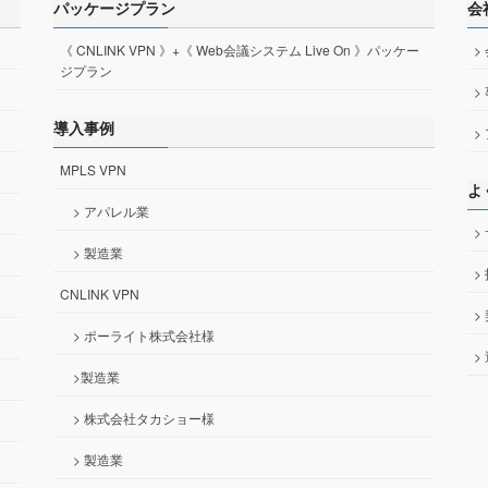
パッケージプラン
会
《 CNLINK VPN 》+《 Web会議システム Live On 》パッケー
>
ジプラン
>
導入事例
>
MPLS VPN
よ
> アパレル業
>
> 製造業
>
CNLINK VPN
>
> ポーライト株式会社様
>
>製造業
> 株式会社タカショー様
> 製造業