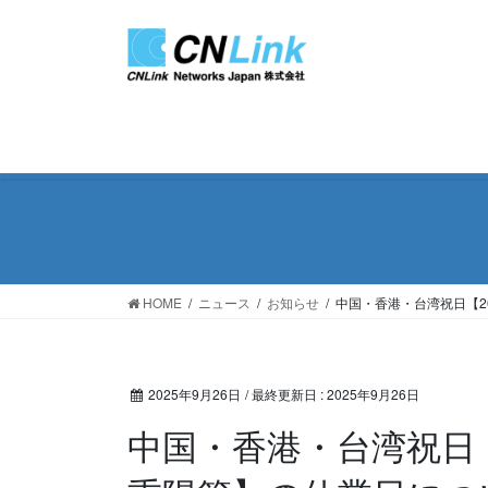
コ
ナ
ン
ビ
テ
ゲ
ン
ー
ツ
シ
に
ョ
移
ン
動
に
移
動
HOME
ニュース
お知らせ
中国・香港・台湾祝日【2
2025年9月26日
/ 最終更新日 :
2025年9月26日
中国・香港・台湾祝日【