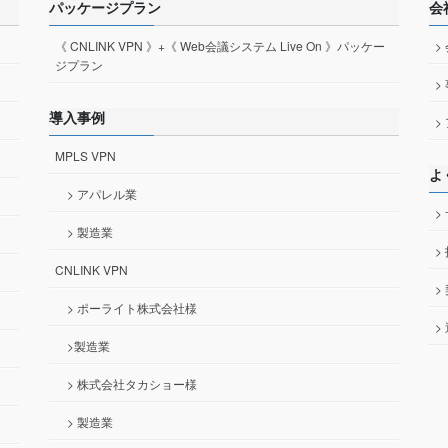
パッケージプラン
会
《 CNLINK VPN 》+《 Web会議システム Live On 》パッケー
>
ジプラン
>
導入事例
>
MPLS VPN
よ
> アパレル業
>
> 製造業
>
CNLINK VPN
>
> ポーライト株式会社様
>
>製造業
> 株式会社タカショー様
> 製造業