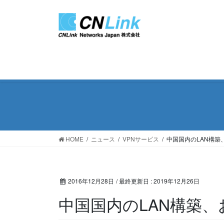
コ
ナ
ン
ビ
テ
ゲ
ン
ー
ツ
シ
に
ョ
移
ン
動
に
移
動
HOME
ニュース
VPNサービス
中国国内のLAN構築
2016年12月28日
/ 最終更新日 :
2019年12月26日
中国国内のLAN構築