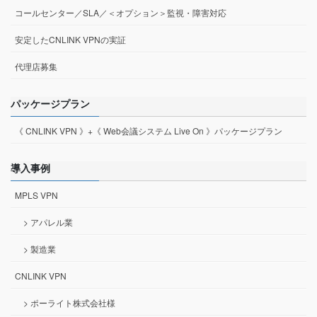
コールセンター／SLA／＜オプション＞監視・障害対応
安定したCNLINK VPNの実証
代理店募集
パッケージプラン
《 CNLINK VPN 》+《 Web会議システム Live On 》パッケージプラン
導入事例
MPLS VPN
> アパレル業
> 製造業
CNLINK VPN
> ポーライト株式会社様