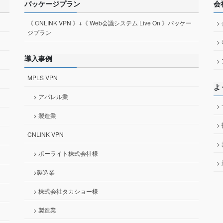
パッケージプラン
会
《 CNLINK VPN 》+《 Web会議システム Live On 》パッケー
>
ジプラン
>
導入事例
>
MPLS VPN
よ
> アパレル業
>
> 製造業
>
CNLINK VPN
>
> ポーライト株式会社様
>
>製造業
> 株式会社タカショー様
> 製造業