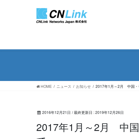
コ
ナ
ン
ビ
テ
ゲ
ン
ー
ツ
シ
に
ョ
移
ン
動
に
移
動
HOME
ニュース
お知らせ
2017年1月～2月 中
2016年12月21日
/ 最終更新日 :
2019年12月26日
2017年1月～2月 